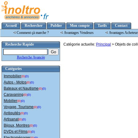
Accueil
Rechercher
Publier
Mon compte
Tarifs
Contact
Comment çà marche ?
Avantages Vendeurs
Avantages Acheteur
Recherche Rapide
Catégorie actuelle:
Principal
> Objets de coll
Recherche Avancée
Catégories
Immobilier
(0)
(0)
Autos - Motos
(0)
(0)
Bateaux et Nautisme
(0)
(0)
Caravaning
(0)
(0)
Mobilier
(0)
(0)
Voyage, Tourisme
(0)
(0)
Antiquités
(0)
(0)
Artisanat
(0)
(0)
Bijoux, Montres
(0)
(0)
DVDs et Films
(0)
(0)
Electroménager
(0)
(0)