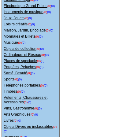
Electronique Grand Public
(0)
(0)
Instruments de musique
(0)
(0)
Jeux, Jouets
(0)
(0)
Loisirs créatifs
(0)
(0)
Maison, Jardin, Bricolage
(0)
(0)
Monnaies et Billets
(0)
(0)
Musique
(0)
(0)
Objets de collection
(0)
(0)
Ordinateurs et Réseau
(0)
(0)
Places de spectacle
(0)
(0)
Poupées, Peluches
(0)
(0)
Santé, Beauté
(0)
(0)
Sports
(0)
(0)
Téléphones portables
(0)
(0)
Timbres
(0)
(0)
Vêtements, Chaussures et
Accessoires
(0)
(0)
Vins, Gastronomie
(0)
(0)
Arts Graphiques
(0)
(0)
Livres
(0)
(0)
Objets Divers ou inclassables
(0)
(0)