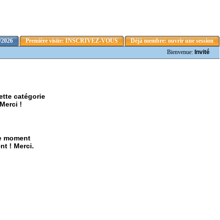
/2026
Première visite: INSCRIVEZ-VOUS
Déjà membre: ouvrir une session
Bienvenue:
Invité
ette catégorie
Merci !
ce moment
nt ! Merci.