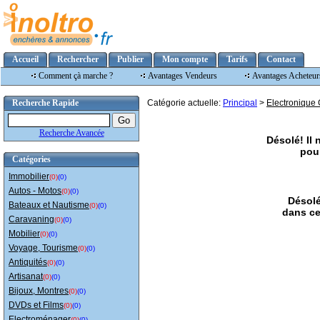
Accueil
Rechercher
Publier
Mon compte
Tarifs
Contact
Comment çà marche ?
Avantages Vendeurs
Avantages Acheteur
Recherche Rapide
Catégorie actuelle:
Principal
>
Electronique 
Recherche Avancée
Désolé! Il
pour
Catégories
Immobilier
(0)
(0)
Autos - Motos
(0)
(0)
Désolé
Bateaux et Nautisme
(0)
(0)
dans ce
Caravaning
(0)
(0)
Mobilier
(0)
(0)
Voyage, Tourisme
(0)
(0)
Antiquités
(0)
(0)
Artisanat
(0)
(0)
Bijoux, Montres
(0)
(0)
DVDs et Films
(0)
(0)
Electroménager
(0)
(0)