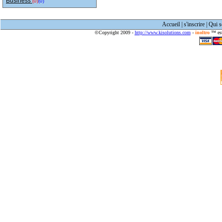
Business
(0)
(0)
Accueil
|
s'inscrire
|
Qui 
©Copyright 2009 -
http://www.kisolutions.com
-
inoltro
™ est 