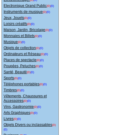
Electronique Grand Public
(0)
(0)
Instruments de musique
(0)
(0)
Jeux, Jouets
(0)
(0)
Loisirs créatifs
(0)
(0)
Maison, Jardin, Bricolage
(0)
(0)
Monnaies et Billets
(0)
(0)
Musique
(0)
(0)
Objets de collection
(0)
(0)
Ordinateurs et Réseau
(0)
(0)
Places de spectacle
(0)
(0)
Poupées, Peluches
(0)
(0)
Santé, Beauté
(0)
(0)
Sports
(0)
(0)
Téléphones portables
(0)
(0)
Timbres
(0)
(0)
Vêtements, Chaussures et
Accessoires
(0)
(0)
Vins, Gastronomie
(0)
(0)
Arts Graphiques
(0)
(0)
Livres
(0)
(0)
Objets Divers ou inclassables
(0)
(0)