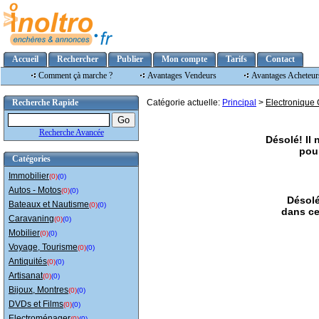
Accueil
Rechercher
Publier
Mon compte
Tarifs
Contact
Comment çà marche ?
Avantages Vendeurs
Avantages Acheteur
Recherche Rapide
Catégorie actuelle:
Principal
>
Electronique 
Recherche Avancée
Désolé! Il
pour
Catégories
Immobilier
(0)
(0)
Autos - Motos
(0)
(0)
Désolé
Bateaux et Nautisme
(0)
(0)
dans ce
Caravaning
(0)
(0)
Mobilier
(0)
(0)
Voyage, Tourisme
(0)
(0)
Antiquités
(0)
(0)
Artisanat
(0)
(0)
Bijoux, Montres
(0)
(0)
DVDs et Films
(0)
(0)
Electroménager
(0)
(0)