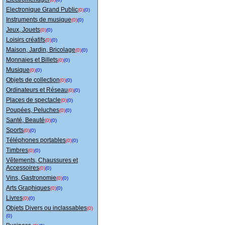
Electronique Grand Public
(0)
(0)
Instruments de musique
(0)
(0)
Jeux, Jouets
(0)
(0)
Loisirs créatifs
(0)
(0)
Maison, Jardin, Bricolage
(0)
(0)
Monnaies et Billets
(0)
(0)
Musique
(0)
(0)
Objets de collection
(0)
(0)
Ordinateurs et Réseau
(0)
(0)
Places de spectacle
(0)
(0)
Poupées, Peluches
(0)
(0)
Santé, Beauté
(0)
(0)
Sports
(0)
(0)
Téléphones portables
(0)
(0)
Timbres
(0)
(0)
Vêtements, Chaussures et
Accessoires
(0)
(0)
Vins, Gastronomie
(0)
(0)
Arts Graphiques
(0)
(0)
Livres
(0)
(0)
Objets Divers ou inclassables
(0)
(0)