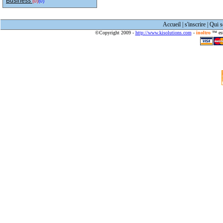
Business
(0)
(0)
Accueil
|
s'inscrire
|
Qui 
©Copyright 2009 -
http://www.kisolutions.com
-
inoltro
™ est 