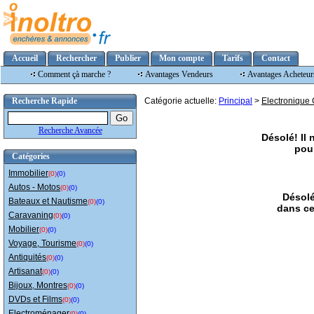
Accueil
Rechercher
Publier
Mon compte
Tarifs
Contact
Comment çà marche ?
Avantages Vendeurs
Avantages Acheteur
Recherche Rapide
Catégorie actuelle:
Principal
>
Electronique 
Recherche Avancée
Désolé! Il
pour
Catégories
Immobilier
(0)
(0)
Autos - Motos
(0)
(0)
Désolé
Bateaux et Nautisme
(0)
(0)
dans ce
Caravaning
(0)
(0)
Mobilier
(0)
(0)
Voyage, Tourisme
(0)
(0)
Antiquités
(0)
(0)
Artisanat
(0)
(0)
Bijoux, Montres
(0)
(0)
DVDs et Films
(0)
(0)
Electroménager
(0)
(0)