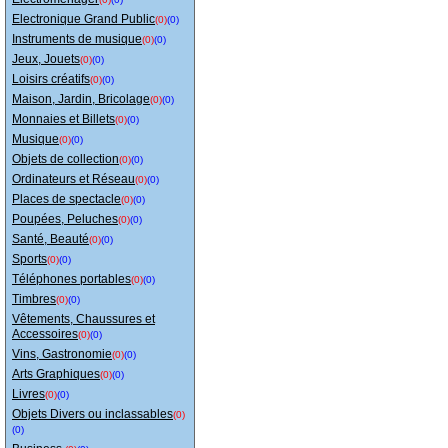
Electronique Grand Public
(0)
(0)
Instruments de musique
(0)
(0)
Jeux, Jouets
(0)
(0)
Loisirs créatifs
(0)
(0)
Maison, Jardin, Bricolage
(0)
(0)
Monnaies et Billets
(0)
(0)
Musique
(0)
(0)
Objets de collection
(0)
(0)
Ordinateurs et Réseau
(0)
(0)
Places de spectacle
(0)
(0)
Poupées, Peluches
(0)
(0)
Santé, Beauté
(0)
(0)
Sports
(0)
(0)
Téléphones portables
(0)
(0)
Timbres
(0)
(0)
Vêtements, Chaussures et
Accessoires
(0)
(0)
Vins, Gastronomie
(0)
(0)
Arts Graphiques
(0)
(0)
Livres
(0)
(0)
Objets Divers ou inclassables
(0)
(0)