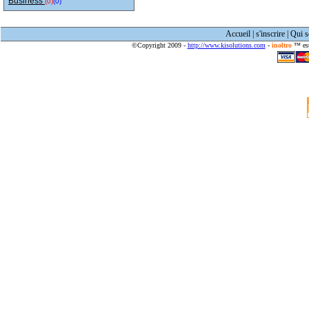
Business
(0)
(0)
Accueil
|
s'inscrire
|
Qui 
©Copyright 2009 -
http://www.kisolutions.com
-
inoltro
™ est 