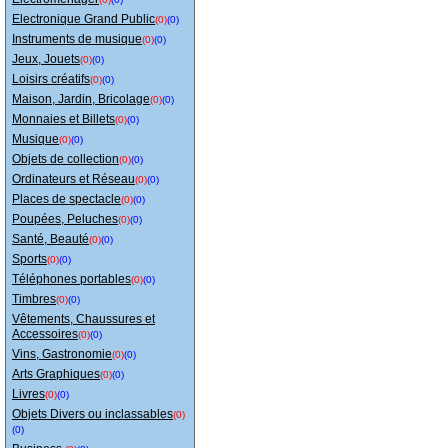
Electronique Grand Public
(0)
(0)
Instruments de musique
(0)
(0)
Jeux, Jouets
(0)
(0)
Loisirs créatifs
(0)
(0)
Maison, Jardin, Bricolage
(0)
(0)
Monnaies et Billets
(0)
(0)
Musique
(0)
(0)
Objets de collection
(0)
(0)
Ordinateurs et Réseau
(0)
(0)
Places de spectacle
(0)
(0)
Poupées, Peluches
(0)
(0)
Santé, Beauté
(0)
(0)
Sports
(0)
(0)
Téléphones portables
(0)
(0)
Timbres
(0)
(0)
Vêtements, Chaussures et
Accessoires
(0)
(0)
Vins, Gastronomie
(0)
(0)
Arts Graphiques
(0)
(0)
Livres
(0)
(0)
Objets Divers ou inclassables
(0)
(0)