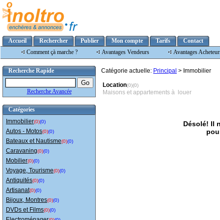
Accueil
Rechercher
Publier
Mon compte
Tarifs
Contact
Comment çà marche ?
Avantages Vendeurs
Avantages Acheteur
Recherche Rapide
Catégorie actuelle:
Principal
> Immobilier
Location
(0)(0)
Recherche Avancée
Maisons et appartements à louer
Catégories
Immobilier
(0)
(0)
Désolé! Il
Autos - Motos
pour
(0)
(0)
Bateaux et Nautisme
(0)
(0)
Caravaning
(0)
(0)
Mobilier
(0)
(0)
Voyage, Tourisme
(0)
(0)
Antiquités
(0)
(0)
Artisanat
(0)
(0)
Bijoux, Montres
(0)
(0)
DVDs et Films
(0)
(0)
Electroménager
(0)
(0)