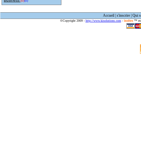
Business
(0)
(0)
Accueil
|
s'inscrire
|
Qui 
©Copyright 2009 -
http://www.kisolutions.com
-
inoltro
™ est 