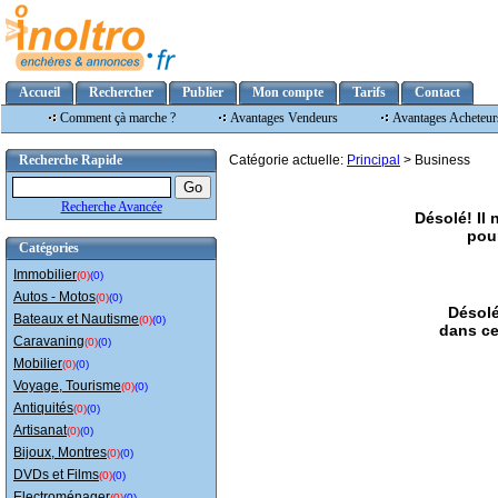
Accueil
Rechercher
Publier
Mon compte
Tarifs
Contact
Comment çà marche ?
Avantages Vendeurs
Avantages Acheteur
Recherche Rapide
Catégorie actuelle:
Principal
> Business
Recherche Avancée
Désolé! Il
pour
Catégories
Immobilier
(0)
(0)
Autos - Motos
(0)
(0)
Désolé
Bateaux et Nautisme
(0)
(0)
dans ce
Caravaning
(0)
(0)
Mobilier
(0)
(0)
Voyage, Tourisme
(0)
(0)
Antiquités
(0)
(0)
Artisanat
(0)
(0)
Bijoux, Montres
(0)
(0)
DVDs et Films
(0)
(0)
Electroménager
(0)
(0)