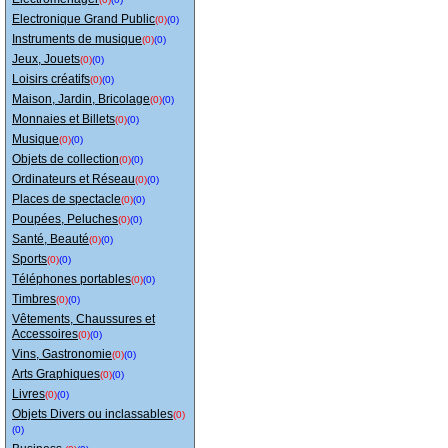
Electronique Grand Public
(0)
(0)
Instruments de musique
(0)
(0)
Jeux, Jouets
(0)
(0)
Loisirs créatifs
(0)
(0)
Maison, Jardin, Bricolage
(0)
(0)
Monnaies et Billets
(0)
(0)
Musique
(0)
(0)
Objets de collection
(0)
(0)
Ordinateurs et Réseau
(0)
(0)
Places de spectacle
(0)
(0)
Poupées, Peluches
(0)
(0)
Santé, Beauté
(0)
(0)
Sports
(0)
(0)
Téléphones portables
(0)
(0)
Timbres
(0)
(0)
Vêtements, Chaussures et
Accessoires
(0)
(0)
Vins, Gastronomie
(0)
(0)
Arts Graphiques
(0)
(0)
Livres
(0)
(0)
Objets Divers ou inclassables
(0)
(0)