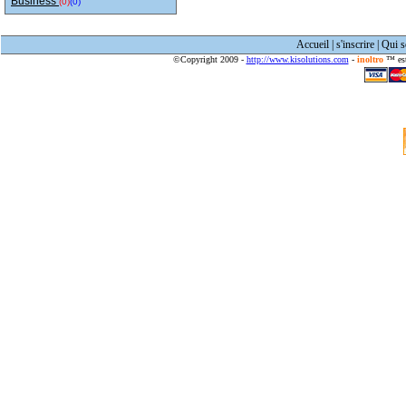
Business
(0)
(0)
Accueil
|
s'inscrire
|
Qui 
©Copyright 2009 -
http://www.kisolutions.com
-
inoltro
™ est 